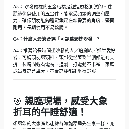
A3：
沙發頭枕的五金結構是經過嚴格測試的。愛
麗絲傢俱使用的五金件，能承受頻繁的調整和壓
力，確保頭枕能夠
穩定鎖定
在您需要的角度，
堅固
耐用
，長期使用不易鬆脫。
Q4：
什麼人最適合選「可調整頭枕沙發」?
A4：
推薦給長時間坐沙發的人／追劇族／娛樂愛好
者：可調頭枕讓頸椎、頭部從坐著到半躺都能有支
撐，長時間觀看電視、追劇、打電動不卡頸，家庭
成員身高差異大，不管高矮都能坐得舒服
🎯
親臨現場，感受大象
折耳的午睡舒適！
想讓您的大家庭也能擁有如龍潭鍾先生家一樣，寬