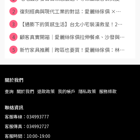
2
復刻經典與現代工業的對話：愛麗絲傢俱 ×⋯
3
【通膨下的質感生活】台北小宅裝潢救星！2⋯
4
顧客真實開箱｜愛麗絲傢俱拉伸餐桌、沙發與⋯
5
新竹家具推薦｜跨區也要買！愛麗絲傢俱：林⋯
關於我們
查詢
關於我們
退款政策
我的帳戶
隱私政策
服務條款
聯絡資訊
客服專線：034993777
客服傳真：034992727
客服時間：10:00-19:00