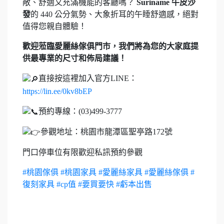
敞、舒適又充滿機能的客廳嗎？
Suriname 牛皮沙
發
的 440 公分氣勢、大象折耳的午睡舒適感，絕對
值得您親自體驗！
歡迎蒞臨愛麗絲傢俱門市，我們將為您的大家庭提
供最專業的尺寸和佈局建議！
直接按這裡加入官方LINE：
https://lin.ee/0kv8bEP
預約專線：(03)499-3777
參觀地址：桃園市龍潭區聖亭路172號
門口停車位有限歡迎私訊預約參觀
#桃園傢俱
#桃園家具 #愛麗絲家具 #愛麗絲傢俱 #
復刻家具 #cp值 #要買要快 #虧本出售