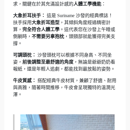
求，關鍵在於其充滿設計感的
人體工學機能
：
大象折耳扶手：
這是 Suriname 沙發的經典標誌！
扶手採用
大象折耳造型
，其傾斜角度經過精密計
算，
完全符合人體工學
。這代表您在沙發上午睡或
側躺時，
不需要另拿抱枕
，頭頸部就能獲得完美支
撐。
可調頭枕：
沙發頭枕可以根據不同身高、不同坐
姿，
前後調整至最舒適的角度
，無論是爺爺奶奶看
報紙，還是年輕人追劇，都能找到最放鬆的姿勢。
牛皮質感：
搭配經典牛皮材質，兼顧了舒適、耐用
與高雅，隨著時間推移，牛皮會呈現獨特的溫潤光
澤。