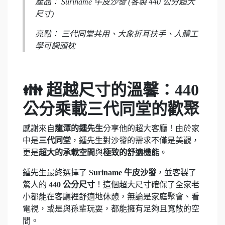
產品： Suriname 牛皮沙發 (客製 440 公分超大
尺寸)
亮點： 三代同堂共用、大象折耳扶手、人體工
學可調頭枕
👪 超越尺寸的溫馨：440
公分乘載三代同堂的歡聚
感謝來自
龍潭的鍾先生
分享他的超大客廳！由於家
中是
三代同堂
，鍾先生對沙發的需求不僅是美觀，
更是
超大的承載空間
與
極致的舒適機能
。
鍾先生最終選擇了
Suriname 牛皮沙發
，並客製了
驚人的
440 公分尺寸
！這個超大尺寸確保了全家老
小都能在客廳裡舒適地休憩，無論是家庭聚會、看
電視，或是與孫輩玩耍，都能擁有足夠且寬敞的空
間。