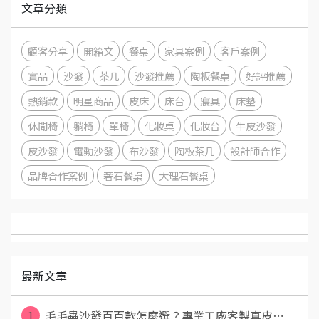
文章分類
顧客分享
開箱文
餐桌
家具案例
客戶案例
實品
沙發
茶几
沙發推薦
陶板餐桌
好評推薦
熱銷款
明星商品
皮床
床台
寢具
床墊
休閒椅
躺椅
單椅
化妝桌
化妝台
牛皮沙發
皮沙發
電動沙發
布沙發
陶板茶几
設計師合作
品牌合作案例
奢石餐桌
大理石餐桌
最新文章
1
毛毛蟲沙發百百款怎麼選？專業工廠客製真皮⋯