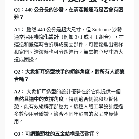
Q1：440 公分長的沙發，在清潔搬運時是否會有困
難？
A1：
雖然 440 公分是超大尺寸，但 Suriname 沙發
通常採用
模塊化設計
（例如 3+1 或 4+1 組合），在
運送和搬運時會拆解成獨立部件，可輕鬆進出電梯
和家門。清潔時也可分區進行，無需擔心尺寸過大
造成困擾。
Q2：大象折耳造型扶手的傾斜角度，對所有人都適
合嗎？
A2：
大象折耳造型的設計優勢在於它能提供一個
自然且適中的支撐角度
，特別適合側躺和短暫休
憩，能有效緩解頸部壓力。這種人體工學設計經過
多數使用者驗證，適合不同年齡層的家庭成員使
用。
Q3：可調整頭枕的五金結構是否耐用？