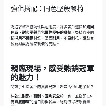
強化搭配：同色堅毅餐椅
為追求整體協調性與耐用度，許多客戶選擇
加購同
色系、耐久堅毅且包覆性極好的餐椅
，餐椅腳座同
樣採用
不鏽鋼
材質，堅固耐用，不易刮花，讓整套
餐廳組成為居家裝潢的亮點。
親臨現場，感受熱銷冠軍
的魅力！
閱讀了七區客戶的真實見證，您是否也心動了呢？
這款集
耐熱、耐刮、圓角安全
於一身，並搭配
LV
高質感腳座
的進口陶板餐桌，絕對值得您親自鑑