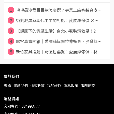
1
毛毛蟲沙發百百款怎麼選？專業工廠客製真皮⋯
2
復刻經典與現代工業的對話：愛麗絲傢俱 ×⋯
3
【通膨下的質感生活】台北小宅裝潢救星！2⋯
4
顧客真實開箱｜愛麗絲傢俱拉伸餐桌、沙發與⋯
5
新竹家具推薦｜跨區也要買！愛麗絲傢俱：林⋯
關於我們
查詢
關於我們
退款政策
我的帳戶
隱私政策
服務條款
聯絡資訊
客服專線：034993777