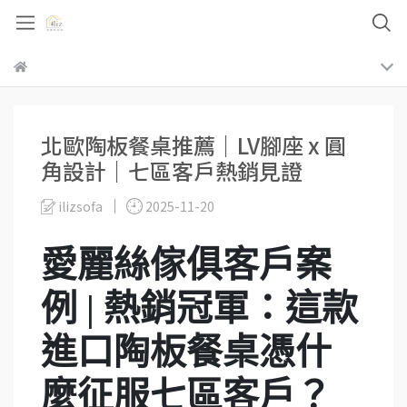
北歐陶板餐桌推薦｜LV腳座 x 圓
角設計｜七區客戶熱銷見證
ilizsofa
2025-11-20
愛麗絲傢俱客戶案
例 | 熱銷冠軍：這款
進口陶板餐桌憑什
麼征服七區客戶？