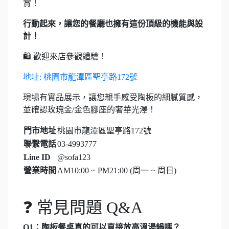
賞！
行動起來，讓您的餐廳也擁有這份頂級的機能與設
計！
🛍️ 歡迎來店參觀體驗！
地址: 桃園市龍潭區聖亭路172號
現場有實品展示，讓您親手感受陶板的細膩質感，
並確認玫瑰金/金色腳座的奢華光澤！
門市地址
桃園市龍潭區聖亭路172號
聯繫電話
03-4993777
Line ID
@sofa123
營業時間
AM10:00 ~ PM21:00 (周一 ~ 周日)
❓ 常見問題 Q&A
Q1：陶板餐桌真的可以直接放高溫湯鍋嗎？