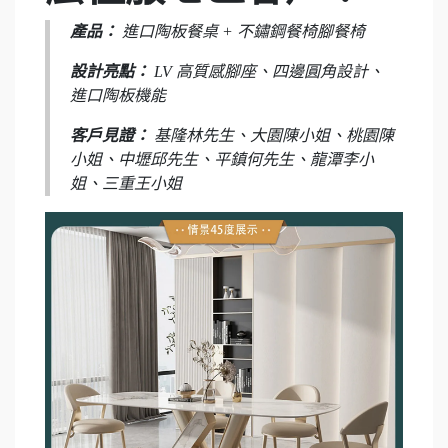
產品：
進口陶板餐桌 + 不鏽鋼餐椅腳餐椅
設計亮點：
LV 高質感腳座、四邊圓角設計、
進口陶板機能
客戶見證：
基隆林先生、大園陳小姐、桃園陳
小姐、中壢邱先生、平鎮何先生、龍潭李小
姐、三重王小姐