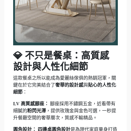
💎 不只是餐桌：高質感
設計與人性化細節
這款餐桌之所以能成為愛麗絲傢俱的熱銷冠軍，關
鍵在於它完美結合了
奢華的設計感
與
貼心的人性化
細節
：
LV 高質感腳座：
腳座採用不鏽鋼五金，近看帶有
細膩的
粉閃光澤
，提供玫瑰金與金色可選，一秒提
升餐廳空間的奢華層次，質感不輸精品。
圓角設計：
四邊桌圓角設計
是為現代家庭量身打造