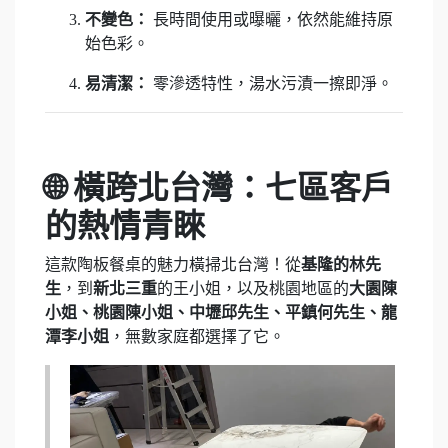
不變色：
長時間使用或曝曬，依然能維持原
始色彩。
易清潔：
零滲透特性，湯水污漬一擦即淨。
🌐 橫跨北台灣：七區客戶
的熱情青睞
這款陶板餐桌的魅力橫掃北台灣！從
基隆的林先
生
，到
新北三重
的王小姐，以及桃園地區的
大園陳
小姐、桃園陳小姐、中壢邱先生、平鎮何先生、龍
潭李小姐
，無數家庭都選擇了它。