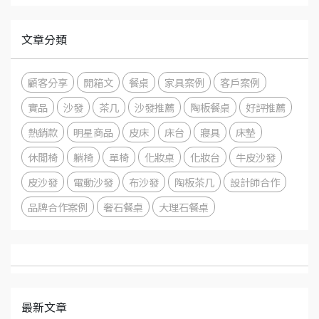
文章分類
顧客分享
開箱文
餐桌
家具案例
客戶案例
實品
沙發
茶几
沙發推薦
陶板餐桌
好評推薦
熱銷款
明星商品
皮床
床台
寢具
床墊
休閒椅
躺椅
單椅
化妝桌
化妝台
牛皮沙發
皮沙發
電動沙發
布沙發
陶板茶几
設計師合作
品牌合作案例
奢石餐桌
大理石餐桌
最新文章