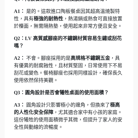
A1：
是的。這款進口陶板餐桌因其超高溫燒製特
性，具有
極強的耐熱性
，熱湯鍋或熱食可直接放置
於檯面，無需隔熱墊，使用起來非常方便且安全。
Q2：LV 高質感腳座的不鏽鋼材質容易生鏽或刮花
嗎？
A2：
不會。腳座採用的是
高規格不鏽鋼五金
，具
有優異的耐腐蝕性，且材質堅固，日常使用下不易
刮花或變色。餐椅腳座也採用同樣設計，確保長久
使用依然保持美觀。
Q3：圓角設計是否會犧牲桌面的使用面積？
A3：
圓角設計只影響極小的邊角，但換來了
極高
的人性化安全保障
，尤其適合家中有小孩的家庭。
這份犧牲的使用面積微乎其微，但提升了家人的安
全性與動線的流暢度。