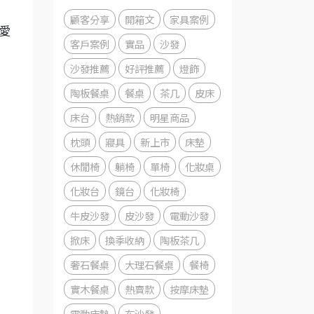
顧客分享
開箱文
家具案例
愛
客戶案例
實品
沙發
沙發推薦
好評推薦
燈飾
陶板餐桌
餐桌
茶几
皮床
床台
熱銷款
明星商品
枕頭
寢具
新上市
床墊
休閒椅
躺椅
單椅
化妝桌
化妝台
鏡台
化妝椅
牛皮沙發
皮沙發
電動沙發
掀床
換季收納
陶板茶几
奢石餐桌
大理石餐桌
餐椅
實木餐桌
熱賣款
按摩床墊
電動床墊
布沙發