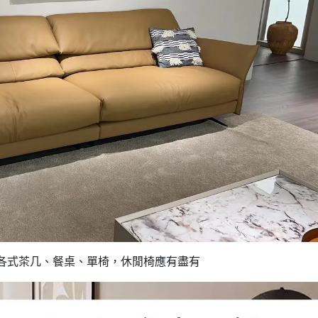
各式茶几、餐桌、單椅，休閒椅應有盡有