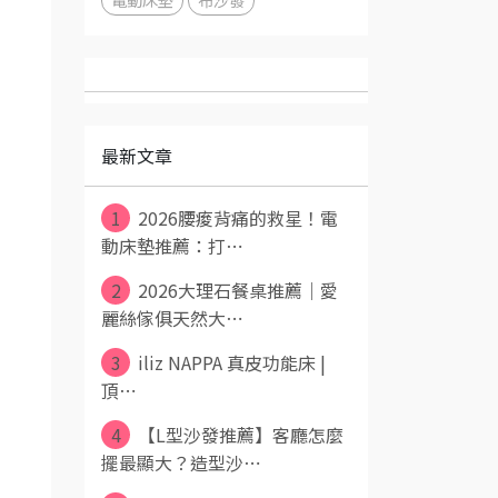
最新文章
1
2026腰痠背痛的救星！電
動床墊推薦：打⋯
2
2026大理石餐桌推薦｜愛
麗絲傢俱天然大⋯
3
iliz NAPPA 真皮功能床 |
頂⋯
4
【L型沙發推薦】客廳怎麼
擺最顯大？造型沙⋯