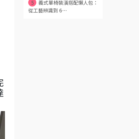
5
義式單椅裝潢搭配懶人包：
從工藝辨識到 6⋯
完
達