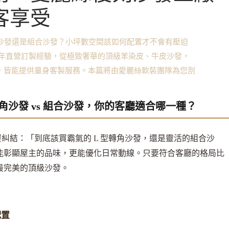
客享受
角沙發還是組合沙發？小坪數空間該如何配置才不會有壓迫
多年直營訂製經驗，從極致奢華的頂級苯染皮、牛皮沙發，
，皆能提供量身客製服務。本篇將由愛麗絲軟裝團隊為您剖
角沙發 vs 組合沙發，你的客廳適合哪一種？
糾結：「到底該買霸氣的 L 型轉角沙發，還是靈活的組合沙
能彰顯屋主的品味，更能優化日常動線。只要符合客廳的格局比
最完美的頂級沙發。
配置