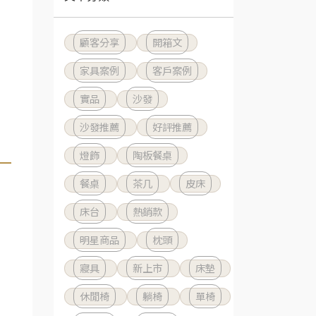
顧客分享
開箱文
家具案例
客戶案例
實品
沙發
沙發推薦
好評推薦
燈飾
陶板餐桌
餐桌
茶几
皮床
床台
熱銷款
明星商品
枕頭
寢具
新上市
床墊
休閒椅
躺椅
單椅