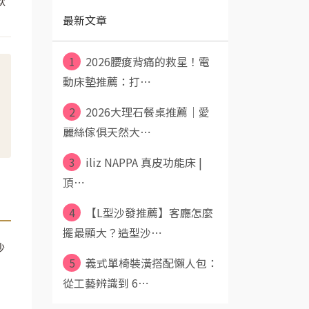
軟
最新文章
1
2026腰痠背痛的救星！電
動床墊推薦：打⋯
2
2026大理石餐桌推薦｜愛
麗絲傢俱天然大⋯
3
iliz NAPPA 真皮功能床 |
頂⋯
4
【L型沙發推薦】客廳怎麼
擺最顯大？造型沙⋯
沙
5
義式單椅裝潢搭配懶人包：
從工藝辨識到 6⋯