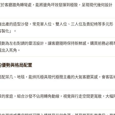
放置於客廳牆角轉彎處，能將邊角坪效發揮到極致，呈現現代幾何設計
廠出產的造型沙發，常見單人位、雙人位、三人位及貴妃椅等多元形
客製化」。
規劃為左右對調的靈活設計，讓客廳隨時保持新鮮感。購買前務必精
成出入死角。
）的優勢與格局配置
搭配茶几、地毯，能烘托極具現代極簡主義的大氣客廳質感，會客區
輩的家庭，組合沙發不佔用轉角動線，視覺與行走空間更寬敞，大幅