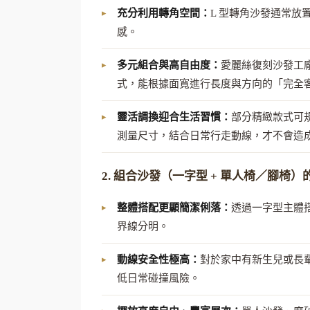
充分利用轉角空間：
L 型轉角沙發通常
感。
多元組合與高自由度：
愛麗絲復刻沙發工
式，能根據面寬進行長度與方向的「完全
靈活調換迎合生活習慣：
部分精緻款式可
測量尺寸，結合日常行走動線，才不會造
2. 組合沙發（一字型 + 單人椅／腳椅
整體搭配更顯簡潔俐落：
透過一字型主體
界線分明。
動線安全性極高：
對於家中有新生兒或長
低日常碰撞風險。