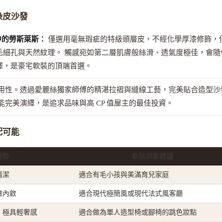
染皮沙發
皮革中的勞斯萊斯：
僅選用毫無瑕疵的特級頭層皮，不經化學厚漆修飾，
毛細孔與天然紋理。 觸感宛如第二層肌膚般絲滑、透氣度極佳，會隨
澤，是豪宅軟裝的頂端首選。
用性。透過愛麗絲獨家師傅的精湛拉褶與縫線工藝，完美貼合造型沙
能完美演繹，是追求品味與高 CP 值屋主的最佳投資。
配可能
優勢
軟裝規劃建議
清潔
適合有毛小孩與美滿育兒家庭
緻內斂
適合現代極簡風或現代法式風客廳
，極具輕奢感
適合做為單人造型椅或腳椅的跳色妝點