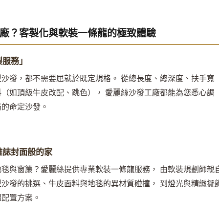
廠？客製化與軟裝一條龍的極致體驗
製服務」
沙發，都不需要屈就於既定規格。 從總長度、總深度、扶手寬
（如頂級牛皮改配、跳色）， 愛麗絲沙發工廠都能為您悉心調
局的命定沙發。
雜誌封面般的家
毯與窗簾？愛麗絲提供專業軟裝一條龍服務， 由軟裝規劃師親
沙發的挑選、牛皮面料與地毯的異材質碰撞， 到燈光與精緻擺
體配置方案。