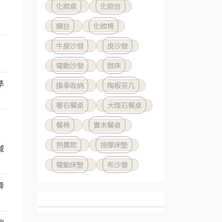
化妝桌
化妝台
鏡台
化妝椅
牛皮沙發
皮沙發
電動沙發
掀床
準
換季收納
陶板茶几
奢石餐桌
大理石餐桌
餐椅
實木餐桌
熱賣款
按摩床墊
域
電動床墊
布沙發
降