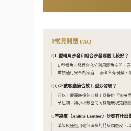
❓常見問題 FAQ
L 型轉角沙發和組合沙發哪個比較好？
L 型轉角沙發適合充分利用牆角空間、
重視通行安全的家庭。 兩者各有優勢，
小坪數客廳適合放 L 型沙發嗎？
可以！愛麗絲復刻沙發工廠提供「無扶手
革色調，讓小坪數空間同樣能展現寬敞
苯染皮（Aniline Leather）沙發有什
苯染皮僅選用毫無瑕疵的特級頭層皮，以