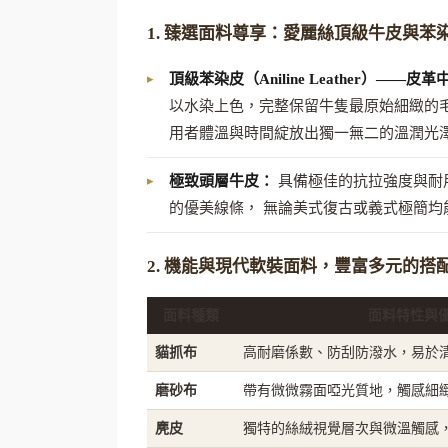
1. 臻選面料尊享：愛麗絲頂級牛皮與苯
頂級苯染皮（Aniline Leather）——
以水染上色，完整保留牛隻最原始細緻的
用者體溫與時間綻放出獨一無二的溫潤光
極致頭層牛皮：
具備極佳的抗拉強度與耐
的優美線條， 無論美式復古或義式極簡均
2. 機能與現代軟裝面料，豐富多元的搭
面料種類
面料特性與
貓抓布
高耐磨係數、防刮防潑水，易於
磨砂布
帶有微微霧面啞光質地，觸感細
麂皮
獨特的絲絨視覺層次與微溫觸感