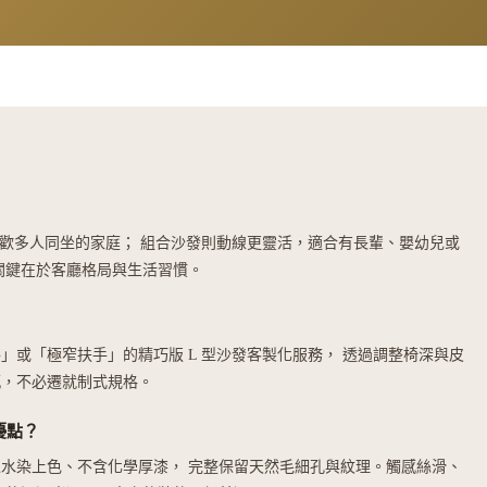
喜歡多人同坐的家庭； 組合沙發則動線更靈活，適合有長輩、嬰幼兒或
關鍵在於客廳格局與生活習慣。
」或「極窄扶手」的精巧版 L 型沙發客製化服務， 透過調整椅深與皮
感，不必遷就制式規格。
麼優點？
水染上色、不含化學厚漆， 完整保留天然毛細孔與紋理。觸感絲滑、