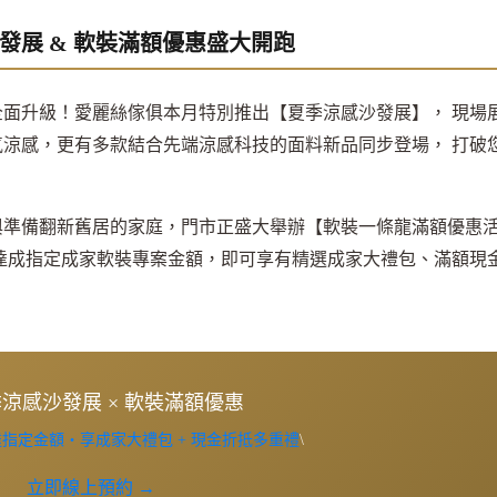
發展 & 軟裝滿額優惠盛大開跑
面升級！愛麗絲傢俱本月特別推出【夏季涼感沙發展】， 現場
涼感，更有多款結合先端涼感科技的面料新品同步登場， 打破
與準備翻新舊居的家庭，門市正盛大舉辦【軟裝一條龍滿額優惠
達成指定成家軟裝專案金額，即可享有精選成家大禮包、滿額現
夏季涼感沙發展 × 軟裝滿額優惠
指定金額・享成家大禮包 + 現金折抵多重禮
\
立即線上預約 →