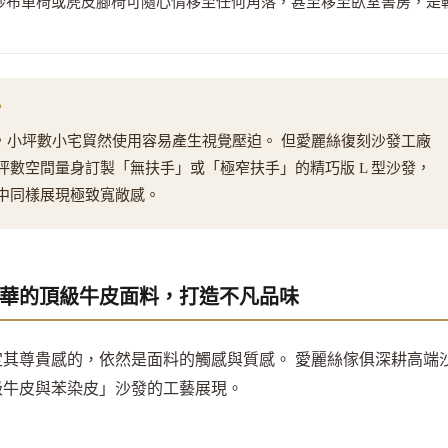
砂布單椅或麂皮腳椅可隨心情移至任何角落，甚至移至臥室書房，是
？
，小坪數小宅貿然使用容易產生視覺壓迫。 但愛麗絲復刻沙發工廠
數空間量身訂製「無扶手」或「極窄扶手」的精巧版 L 型沙發，
中同樣展現極致寬敞感。
華的頂級牛皮面料，打造不凡品味
其尊貴感的，依然是面料的觸感與質感。 愛麗絲傢俱深耕高端
級牛皮與苯染皮」沙發的工藝展現。