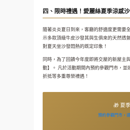
四、限時禮遇！愛麗絲夏季涼感沙
隨著炎炎夏日到來，客廳的舒適度更需要全
示多款頂級牛皮沙發其與生俱來的天然透氣
對夏天坐沙發悶熱的既定印象！
同時，為了回饋今年度即將交屋的新屋主
動】。 凡於活動期間內預約參觀門市，並
折抵等多重尊榮禮遇！
🎁 
預約參觀門市・達