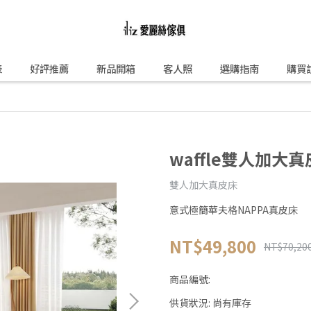
表
好評推薦
新品開箱
客人照
選購指南
購買
waffle雙人加大
雙人加大真皮床
意式極簡華夫格NAPPA真皮床
NT$49,800
NT$70,20
商品編號:
供貨狀況:
尚有庫存