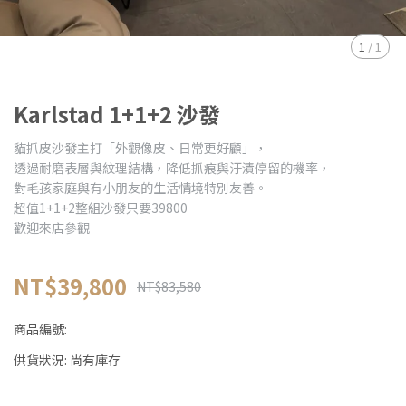
1
/
1
Karlstad 1+1+2 沙發
貓抓皮沙發主打「外觀像皮、日常更好顧」，
透過耐磨表層與紋理結構，降低抓痕與汙漬停留的機率，
對毛孩家庭與有小朋友的生活情境特別友善。
超值1+1+2整組沙發只要39800
歡迎來店參觀
NT$39,800
NT$83,580
商品編號:
供貨狀況:
尚有庫存