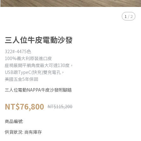
1
/
2
三人位牛皮電動沙發
322#-4475色
100%義大利原裝進口皮
座椅展開平艄角度最大可達130度，
USB跟TypeC(快充)雙充電孔，
美國五金5年保固
三人位電動NAPPA牛皮沙發附腳踏
NT$76,800
NT$115,200
商品編號:
供貨狀況:
尚有庫存