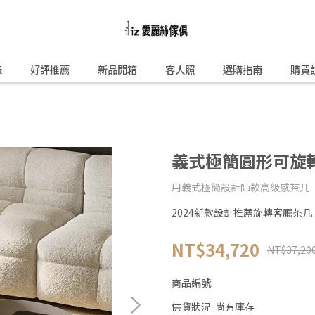
表
好評推薦
新品開箱
客人照
選購指南
購買
義式極簡圓形可旋
用義式極簡設計師款高級感茶几
2024新款設計推薦旋轉客廳茶几
NT$34,720
NT$37,20
商品編號:
供貨狀況:
尚有庫存