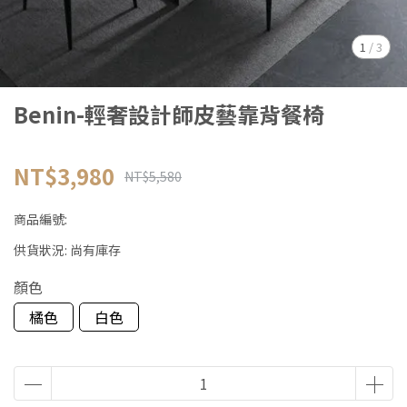
1
/
3
Benin-輕奢設計師皮藝靠背餐椅
NT$3,980
NT$5,580
商品編號:
供貨狀況:
尚有庫存
顏色
橘色
白色