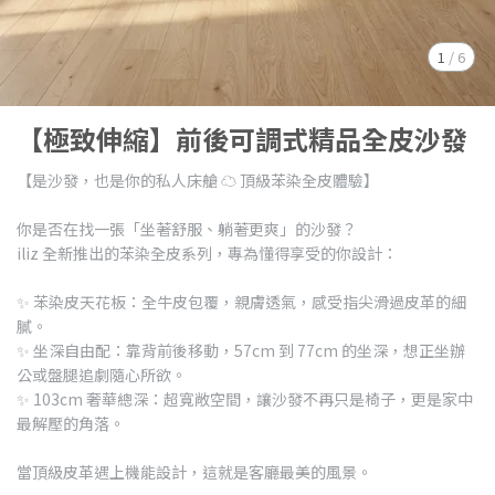
1
/
6
【極致伸縮】前後可調式精品全皮沙發
【是沙發，也是你的私人床艙 ☁️ 頂級苯染全皮體驗】
你是否在找一張「坐著舒服、躺著更爽」的沙發？
iliz 全新推出的苯染全皮系列，專為懂得享受的你設計：
✨ 苯染皮天花板：全牛皮包覆，親膚透氣，感受指尖滑過皮革的細
膩。
✨ 坐深自由配：靠背前後移動，57cm 到 77cm 的坐深，想正坐辦
公或盤腿追劇隨心所欲。
✨ 103cm 奢華總深：超寬敞空間，讓沙發不再只是椅子，更是家中
最解壓的角落。
當頂級皮革遇上機能設計，這就是客廳最美的風景。