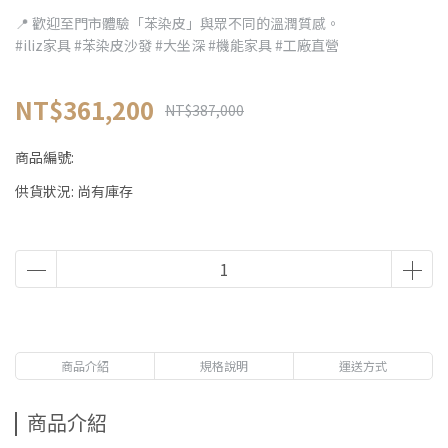
📍 歡迎至門市體驗「苯染皮」與眾不同的溫潤質感。
#iliz家具 #苯染皮沙發 #大坐深 #機能家具 #工廠直營
NT$361,200
NT$387,000
商品編號:
供貨狀況:
尚有庫存
商品介紹
規格說明
運送方式
商品介紹