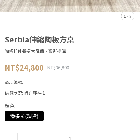
1
/
3
Serbia伸縮陶板方桌
陶板拉伸餐桌大降價，歡迎搶購
NT$24,800
NT$36,800
商品編號:
供貨狀況:
尚有庫存 1
顏色
潘多拉(現貨)