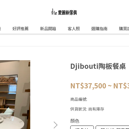
表
好評推薦
新品開箱
客人照
選購指南
購買
Djibouti陶板餐桌
NT$37,500
~
NT$
商品編號:
供貨狀況:
尚有庫存
顏色